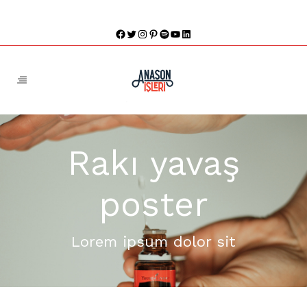
Rakı yavaş
poster
Lorem ipsum dolor sit